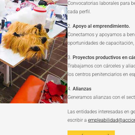
Convocatorias laborales para b
cada perfil.
2.
Apoyo al emprendimiento.
Conectamos y apoyamos a bene
oportunidades de capacitación,
3.
Proyectos productivos en cá
Trabajamos con cárceles y alia
los centros penitenciarios en e
4.
Alianzas
Generamos alianzas con el secto
Las entidades interesadas en ge
escribir a
empleabilidad@accio