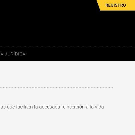
REGISTRO
A JURÍDICA
as que faciliten la adecuada reinserción a la vida